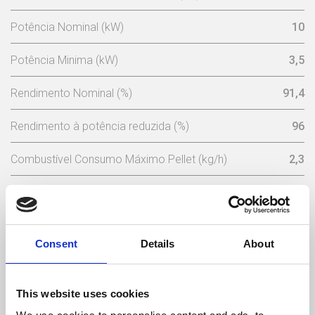
Potência Nominal (kW)
10
Potência Minima (kW)
3,5
Rendimento Nominal (%)
91,4
Rendimento à potência reduzida (%)
96
Combustível Consumo Máximo Pellet (kg/h)
2,3
Consumo Mínimo Pellet (kg/h)
0,77
Capacidade Depósito Pellets (Kg)
17
Consent
Details
About
Potência Nominal Eléctrica (w)
102 (máx 362)
Tensão Nominal (V)
230
This website uses cookies