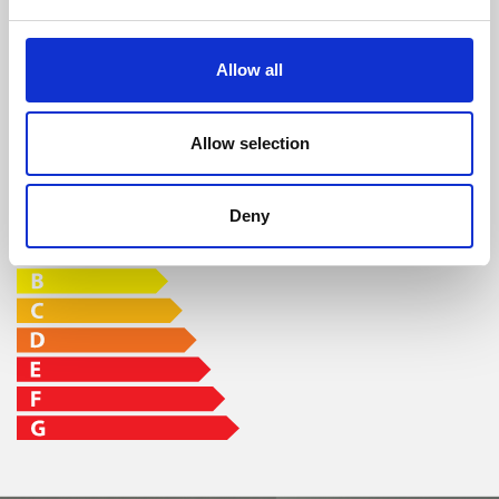
depósito min-
max
96 %
10 kW
7,4 - 22 h
Allow all
CLASSE DE EFICIÊNCIA
Allow selection
Deny