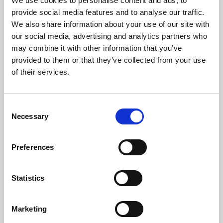
We use cookies to personalise content and ads, to
Frequência (Hz)
50
provide social media features and to analyse our traffic.
We also share information about your use of our site with
Temperatura Máxima de Gases (ºC)
149
our social media, advertising and analytics partners who
may combine it with other information that you’ve
Temperatura Mínima de Gases (ºC)
59
provided to them or that they’ve collected from your use
of their services.
Peso (kg)
110
Diámetro da chaminé (mm)
80
Consent
Necessary
Selection
Depressão necessária na chaminé (pa)
12
Nível Ruido Máximo (Db)
48,2
Preferences
Autonomia Min/Max (h)
7,4 - 22
Statistics
Caudal Ventilador (m³/h)
305
Marketing
Rendimento
Potência nominal
Autonomia