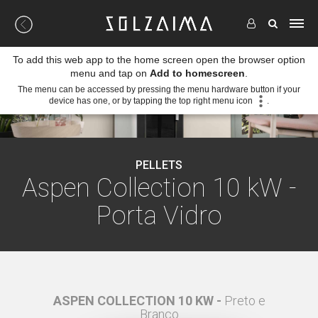
To add this web app to the home screen open the browser option
menu and tap on
Add to homescreen
.
The menu can be accessed by pressing the menu hardware button if your
device has one, or by tapping the top right menu icon
.
PELLETS
Aspen Collection 10 kW -
Porta Vidro
ORTA
ASPEN COLLECTION 10 KW -
Preto e
ASP
Branco