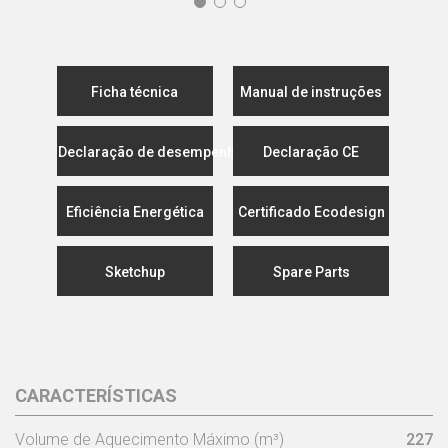
Ficha técnica
Manual de instruções
Declaração de desempenho
Declaração CE
Eficiência Energética
Certificado Ecodesign
Sketchup
Spare Parts
CARACTERÍSTICAS
Volume de Aquecimento Máximo (m³)
227