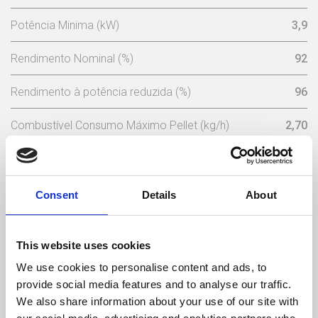
Potência Minima (kW)
3,9
Rendimento Nominal (%)
92
Rendimento à potência reduzida (%)
96
Combustível Consumo Máximo Pellet (kg/h)
2,70
Consumo Mínimo Pellet (kg/h)
0,9
Capacidade Depósito Pellets (Kg)
30
Consent
Details
About
Tensão Nominal (V)
230
This website uses cookies
Frequência (Hz)
50
We use cookies to personalise content and ads, to
provide social media features and to analyse our traffic.
Temperatura Máxima de Gases (ºC)
125
We also share information about your use of our site with