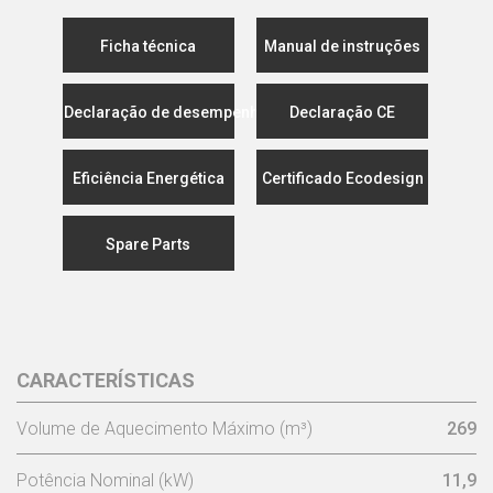
Ficha técnica
Manual de instruções
Declaração de desempenho
Declaração CE
Eficiência Energética
Certificado Ecodesign
Spare Parts
CARACTERÍSTICAS
Volume de Aquecimento Máximo (m³)
269
Potência Nominal (kW)
11,9