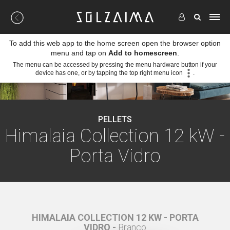
To add this web app to the home screen open the browser option
menu and tap on
Add to homescreen
.
The menu can be accessed by pressing the menu hardware button if your
device has one, or by tapping the top right menu icon
.
PELLETS
Himalaia Collection 12 kW -
Porta Vidro
 PORTA
HIMALAIA COLLECTION 12 KW - PORTA
HIMAL
VIDRO -
Branco