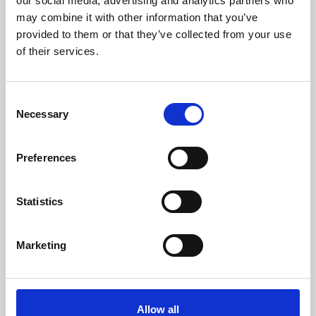
our social media, advertising and analytics partners who
Temperatura Mínima de Gases (ºC)
53
may combine it with other information that you’ve
provided to them or that they’ve collected from your use
Peso (kg)
143
of their services.
Diámetro da chaminé (mm)
80
Consent
Depressão necessária na chaminé (pa)
12
Necessary
Selection
Nível Ruido Máximo (Db)
48 - 61
Preferences
Autonomia Min/Max (h)
11,1 - 33,3
Statistics
Rendimento
Potência nominal
Autonomia
depósito min-
max
Marketing
96 %
11,9 kW
11,1 - 33,3 h
CLASSE DE EFICIÊNCIA
Allow all