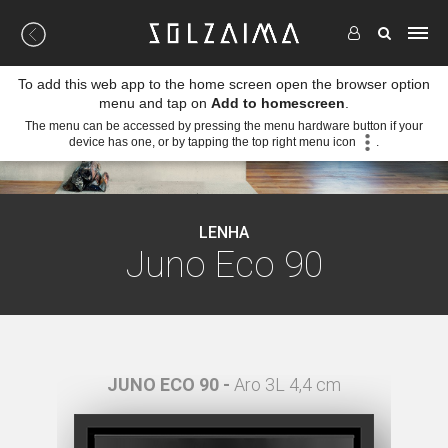
To add this web app to the home screen open the browser option
menu and tap on
Add to homescreen
.
The menu can be accessed by pressing the menu hardware button if your
device has one, or by tapping the top right menu icon
.
LENHA
Juno Eco 90
 4,4 cm
JUNO ECO 90 -
Aro 3L 4,4 cm