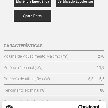
Eficiência Energética
Certificado Ecodesign
Spare Parts
CARACTERÍSTICAS
Volume de Aquecimento Máximo (m³)
270
Potência Nominal (kW)
11,9
Potência de utilização (kW)
8,3 - 15,5
Rendimento Nominal (%)
80
Consumo Lenha/Hora (kg)
3,5