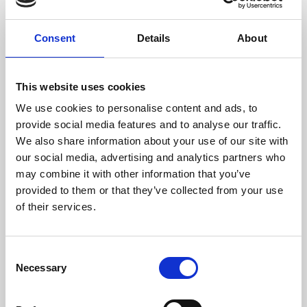
Comprimento Máximo Lenha (mm)
500
Consent
Details
About
Temperatura Máxima de Gases (ºC)
271
Peso (kg)
128
This website uses cookies
We use cookies to personalise content and ads, to
Diámetro da chaminé (mm)
200
provide social media features and to analyse our traffic.
We also share information about your use of our site with
Depressão necessária na chaminé (pa)
12
our social media, advertising and analytics partners who
may combine it with other information that you’ve
Nível Ruido Máximo (Db)
59,4
provided to them or that they’ve collected from your use
Rendimento
Consumo
Volume aquecido
of their services.
máximo
80 %
3,5 kg/h
270 m3
Consent
Necessary
Selection
CLASSE DE EFICIÊNCIA