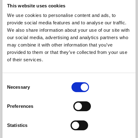
Frequência (Hz)
50
This website uses cookies
We use cookies to personalise content and ads, to
Temperatura Máxima de Gases (ºC)
152,6
provide social media features and to analyse our traffic.
We also share information about your use of our site with
Temperatura Mínima de Gases (ºC)
64
our social media, advertising and analytics partners who
may combine it with other information that you’ve
Peso (kg)
81,7
provided to them or that they’ve collected from your use
of their services.
Diámetro da chaminé (mm)
80
Depressão necessária na chaminé (pa)
12
Consent
Necessary
Selection
Nível Ruido Máximo (Db)
48,2
Autonomia Min/Max (h)
8,3 - 22
Preferences
Caudal Ventilador (m³/h)
180
Statistics
Rendimento
Potência nominal
Autonomia