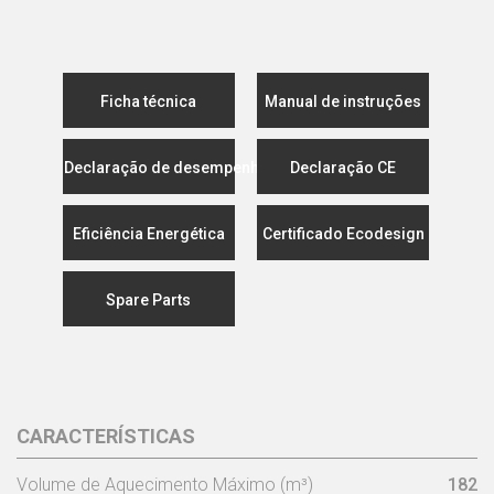
Ficha técnica
Manual de instruções
Declaração de desempenho
Declaração CE
Eficiência Energética
Certificado Ecodesign
Spare Parts
CARACTERÍSTICAS
Volume de Aquecimento Máximo (m³)
182