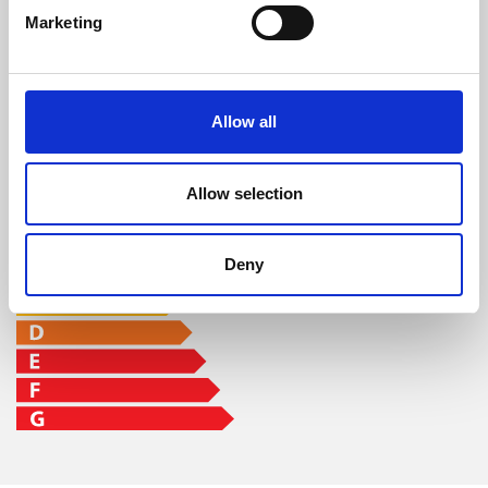
depósito min-
max
Marketing
96 %
8 kW
8,3 - 22 h
Allow all
CLASSE DE EFICIÊNCIA
Allow selection
Deny