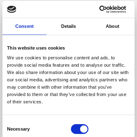
Consumo Lenha/Hora (kg)
2,8
Comprimento Máximo Lenha (mm)
500
Consent
Details
About
Temperatura Máxima de Gases (ºC)
275,7
This website uses cookies
Peso (kg)
105
We use cookies to personalise content and ads, to
provide social media features and to analyse our traffic.
Diámetro da chaminé (mm)
180
We also share information about your use of our site with
our social media, advertising and analytics partners who
Depressão necessária na chaminé (pa)
12
may combine it with other information that you’ve
provided to them or that they’ve collected from your use
Nível Ruido Máximo (Db)
59,4
of their services.
Rendimento
Consumo
Volume aquecido
máximo
Consent
81,1 %
2,8 kg/h
211 m3
Necessary
Selection