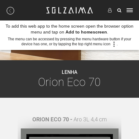
To add this web app to the home screen open the browser option
menu and tap on
Add to homescreen
.
The menu can be accessed by pressing the menu hardware button if your
device has one, or by tapping the top right menu icon
.
LENHA
Orion Eco 70
 4,4 cm
ORION ECO 70 -
Aro 3L 4,4 cm