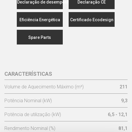
Declaração de desempenho
Declaração CE
Eficiência Energética
Certificado Ecodesign
Spare Parts
CARACTERÍSTICAS
Volume de Aquecimento Máximo (m³)
211
Potência Nominal (kW)
9,3
Potência de utilização (kW)
6,5 - 12,1
Rendimento Nominal (%)
81,1