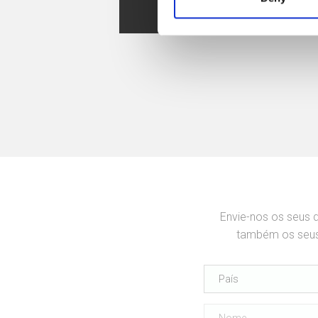
Sketchup
Envie-nos os seus 
também os seus 
País