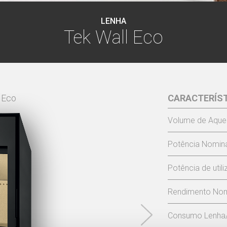
LENHA
Tek Wall Eco
 Eco
CARACTERÍS
TEK WA
Volume de Aque
Potência Nomina
Potência de util
Rendimento Nom
Consumo Lenha/