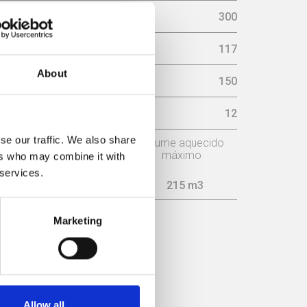
áximo Lenha (mm)
300
117
About
aminé (mm)
150
sária na chaminé (pa)
12
se our traffic. We also share
o
Consumo
Volume aquecido
máximo
ers who may combine it with
 services.
1,6 kg/h
215 m3
Marketing
ICIÊNCIA
Allow all