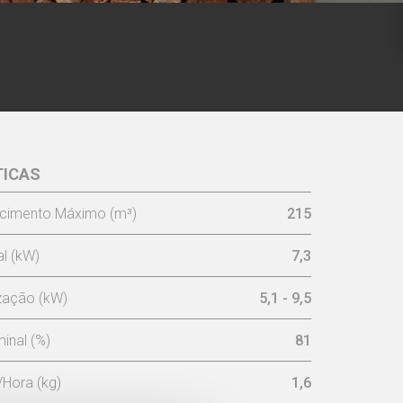
TICAS
LL ECO -
Kit de parede
cimento Máximo (m³)
215
l (kW)
7,3
ização (kW)
5,1 - 9,5
inal (%)
81
Hora (kg)
1,6