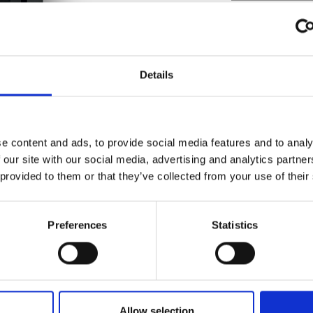
Comprimento M
Peso (kg)
Details
Diámetro da ch
Depressão neces
e content and ads, to provide social media features and to analy
Rendiment
 our site with our social media, advertising and analytics partn
 provided to them or that they’ve collected from your use of their
81 %
Manual de instruções
Preferences
Statistics
CLASSE DE EF
Declaração CE
Certificado Ecodesign
Allow selection