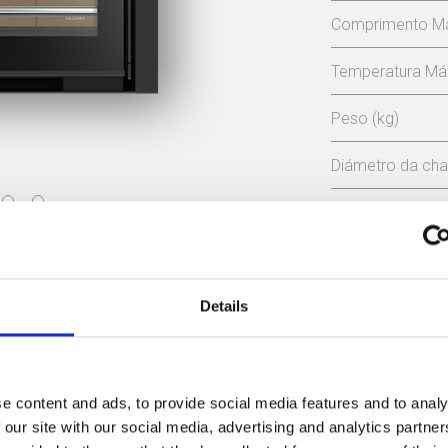
Comprimento M
Temperatura Má
Peso (kg)
Diámetro da ch
Depressão neces
Rendiment
Manual de instruções
Details
80,5 %
Declaração CE
CLASSE DE EF
e content and ads, to provide social media features and to analy
Certificado Ecodesign
 our site with our social media, advertising and analytics partn