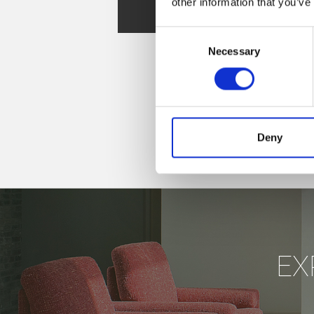
other information that you’ve
Spare Parts
Consent
Necessary
Selection
Deny
EX