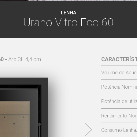
LENHA
Urano Vitro Eco 60
0 -
Aro 3L 4,4 cm
CARACTERÍS
URANO VIT
Volume de Aque
Potência Nomina
Potência de util
Rendimento Nom
Consumo Lenha/