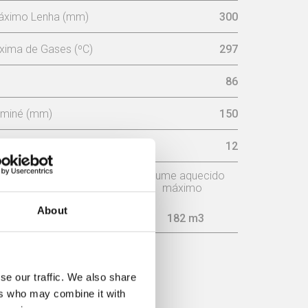
áximo Lenha (mm)
300
xima de Gases (ºC)
297
86
aminé (mm)
150
sária na chaminé (pa)
12
o
Consumo
Volume aquecido
máximo
About
2,4 kg/h
182 m3
ICIÊNCIA
se our traffic. We also share
ers who may combine it with