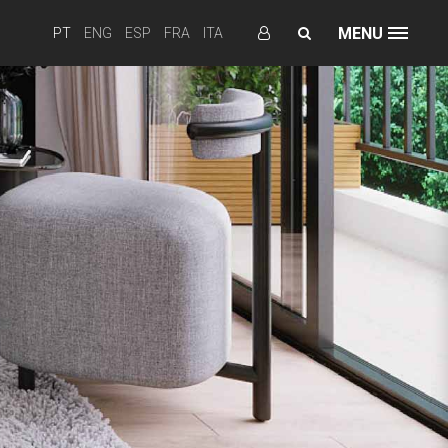
MENU
PT
ENG
ESP
FRA
ITA