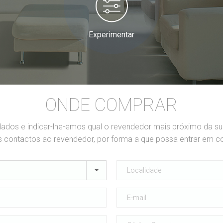
Experimentar
ONDE COMPRAR
dados e indicar-lhe-emos qual o revendedor mais próximo da s
contactos ao revendedor, por forma a que possa entrar em c