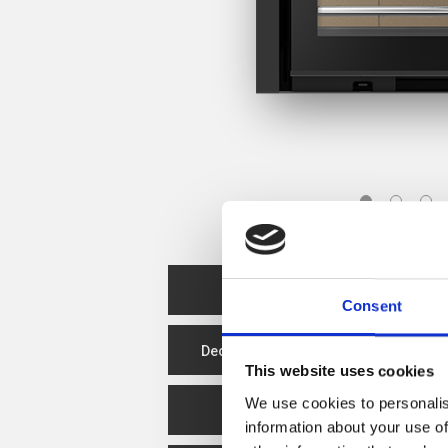
Ficha técnica
Consent
Declaração de desempenho
This website uses cookies
We use cookies to personalis
Eficiência Energética
information about your use of