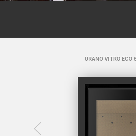
artido 4,4 cm
URANO VITRO ECO 6